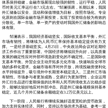
体系保持稳健，金融市场展现出较强的韧性，运行平稳，人民
币对美元汇率运行在7.3元左右。”邹澜强调，长期以来，我国
外汇储备以安全、流动和保值增值为目标，按照市场化、专业
化原则在国际金融市场开展投资，实现了投资组合较为有效的
分散化。单一市场、单一资产的变动对我国外汇储备的影响总
体有限。
邹澜表示，我国经济基础坚实，国际收支基本平衡，外汇
市场有韧性，将继续为人民币汇率保持基本稳定提供有力支
撑。一是经济基础坚实。4月25日，中央政治局会议对近期经
济工作作出了重要部署。中国经济将继续回升向好，以高质量
发展的确定性应对外部环境急剧变化的不确定性。二是国际收
支基本平衡。外贸企业主动开拓多元化市场，快速响应全球市
场的多样化需求。金融市场有序对外开放，跨境投融资便利化
水平持续提升，吸引境外中长期资本稳定流入。三是外汇市场
有韧性。市场参与者更加成熟，交易行为更加理性，企业运用
外汇衍生品进行套期保值的比率和人民币跨境收支占比稳步提
升，能够比较好地应对外部冲击。四是外汇储备规模保持基本
稳定。近几个月外汇储备余额稳定在3.2万亿美元以上。
下一阶段，人民银行将继续实施好适度宽松的货币政策，
加力支持实体经济。同时，坚持以市场供求为基础、参考一篮